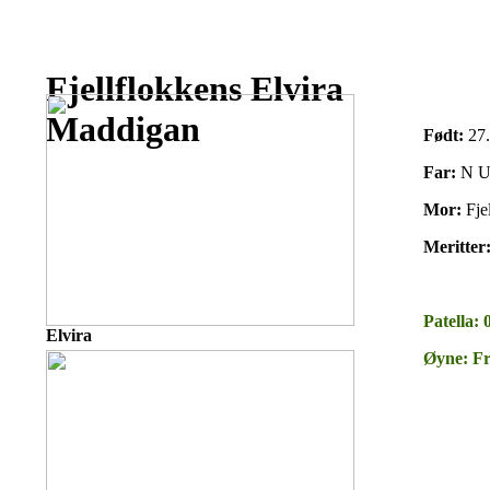
Fjellflokkens Elvira
Maddigan
Født:
27.
Far:
N UC
Mor:
Fje
Meritter
Patella: 
Elvira
Øyne: Fr