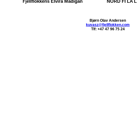
Fjellflokkens Elvira Madigan
NORD FI LA L
Bjørn Olav Andersen
kuvasz@fjellflokken.com
Tlf: +47 47 96 75 24