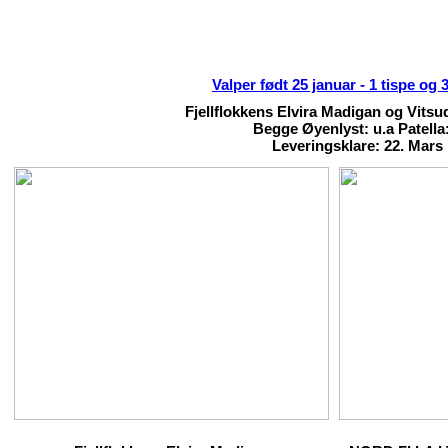
Valper født 25 januar - 1 tispe og
Fjellflokkens Elvira Madigan og Vitsu
Begge Øyenlyst: u.a Patella:
Leveringsklare: 22. Mars