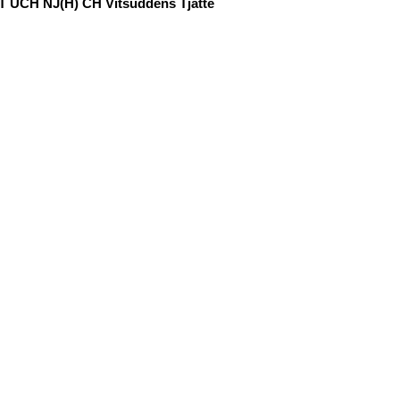
T UCH NJ(H) CH Vitsuddens Tjatte