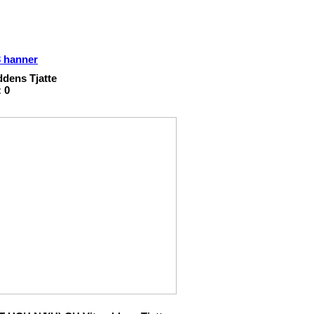
 3 hanner
ddens Tjatte
 0